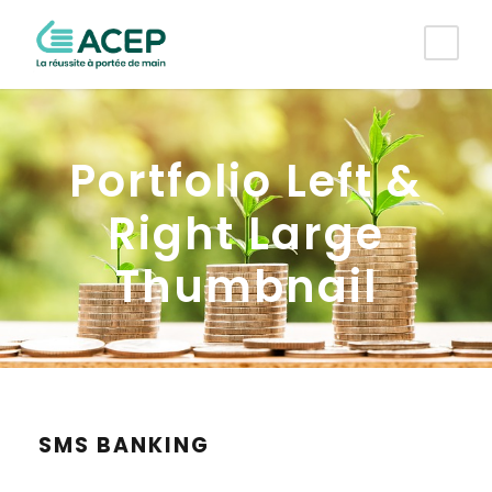
Portfolio Left &
Right Large
Thumbnail
SMS BANKING