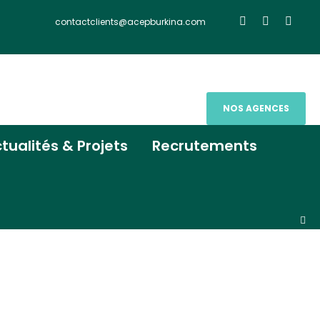
contactclients@acepburkina.com
NOS AGENCES
tualités & Projets
Recrutements