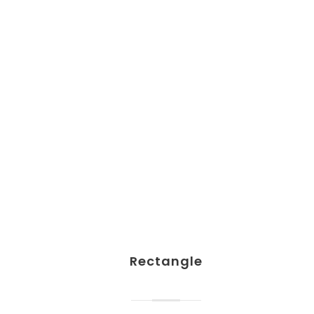
THEME'S ELEMENTS
Rectangle