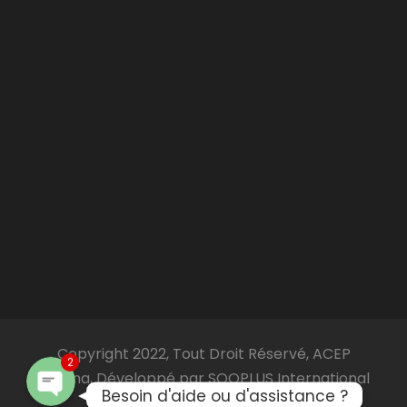
Facebook Messenger
WhatsApp
Copyright 2022, Tout Droit Réservé, ACEP
Burkina, Développé par SOOPLUS International
2
Besoin d'aide ou d'assistance ?