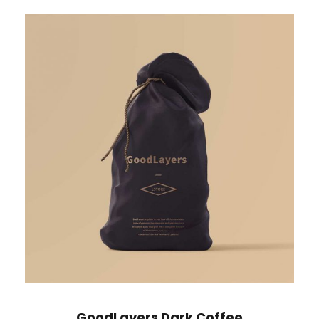
GoodLayers Dark Coffee