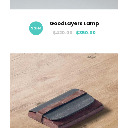
GoodLayers Lamp
Sale!
$
420.00
$
350.00