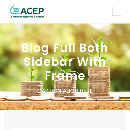
Blog Full Both
Sidebar With
Frame
CAPTION ALIGN HERE